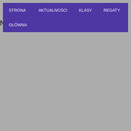
STRONA
AKTUALNOŚCI
KLASY
REGATY
NOWOŚCI
GŁÓWNA
KOMUNIKAT KLASY TEN RATER – 02/05/2026