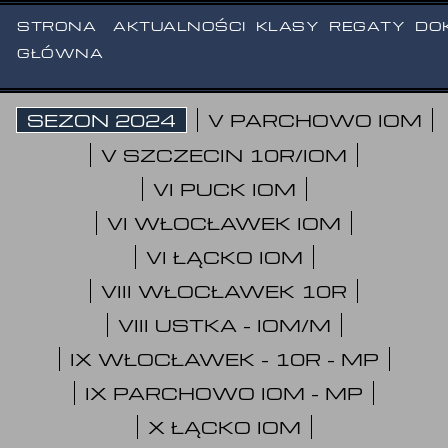
STRONA
AKTUALNOŚCI
KLASY
REGATY
DO
GŁÓWNA
GALERIA 2024
SEZON 2024
V PARCHOWO IOM
V SZCZECIN 10R/IOM
VI PUCK IOM
VI WŁOCŁAWEK IOM
VI ŁĄCKO IOM
VIII WŁOCŁAWEK 10R
VIII USTKA - IOM/M
IX WŁOCŁAWEK - 10R - MP
IX PARCHOWO IOM - MP
X ŁĄCKO IOM