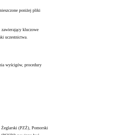
mieszczone poniżej pliki
 zawierający kluczowe
nki uczestnictwa.
nia wyścigów, procedury
k Żeglarski (PZŻ), Pomorski