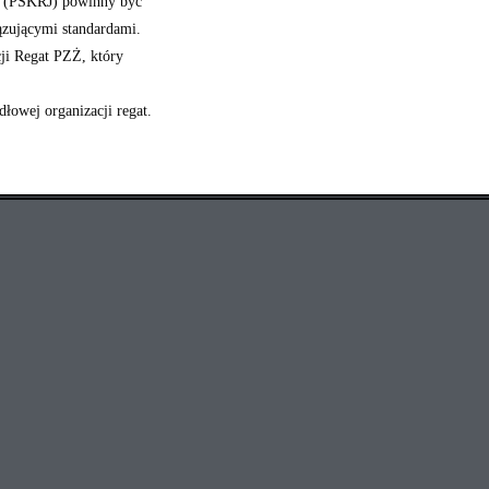
gu (PSKRJ) powinny być
ązującymi standardami.
ji Regat PZŻ, który
łowej organizacji regat.