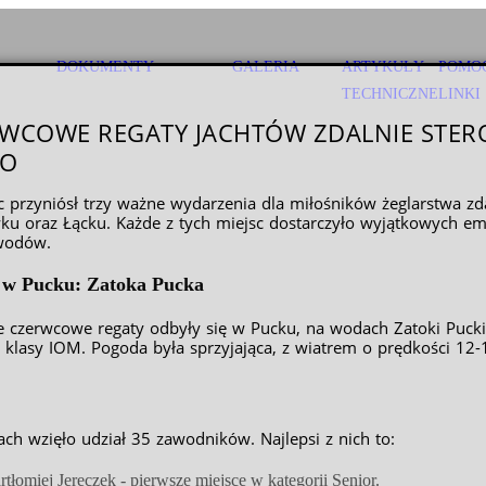
DOKUMENTY
GALERIA
ARTYKUŁY
POMO
TECHNICZNE
LINKI
WCOWE REGATY JACHTÓW ZDALNIE STER
KO
c przyniósł trzy ważne wydarzenia dla miłośników żeglarstwa zd
ku oraz Łącku. Każde z tych miejsc dostarczyło wyjątkowych e
wodów.
 w Pucku: Zatoka Pucka
e czerwcowe regaty odbyły się w Pucku, na wodach Zatoki Puckie
h klasy IOM. Pogoda była sprzyjająca, z wiatrem o prędkości 
ach wzięło udział 35 zawodników. Najlepsi z nich to:
rtłomiej Jereczek - pierwsze miejsce w kategorii Senior.