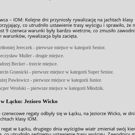
rwca – IOM: Kolejne dni przyniosły rywalizację na jachtach klas
przyjający, co utrudniło ustawienie trasy wyścigu i sprawiło, że
st 9 czerwca warunki były bardzo wietrzne, co zmusiło zawod
h warunków, rywalizacja była zacięta.
rtłomiej Jereczek - pierwsze miejsce w kategorii Senior.
eczysław Muller - drugie miejsce.
drzej Becker - trzecie miejsce.
rcin Gransicki - pierwsze miejsce w kategorii Super Senior.
ażej Pawłowicz - pierwsze miejsce w kategorii Junior.
cper Wroński – pierwsze miejsce w kategorii Młodzik.
 w Łącku: Jezioro Wicko
e czerwcowe regaty odbyły się w Łącku, na Jeziorze Wicko, w d
achtach klasy IOM.
 regat w Łącku, drugiego dnia wyścigów wiatr zmieniał swój kier
a, co utrudniło sędziemu ustawienie trasy wyścigu. Zawodnicy 