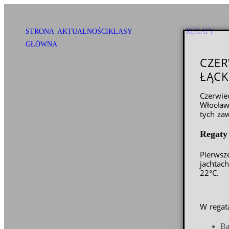
STRONA
AKTUALNOŚCI
KLASY
REGATY
GŁÓWNA
CZER
ŁĄC
Czerwie
Włocław
tych za
Regaty
Pierwsz
jachtac
22°C.
W regat
Ba