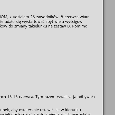
y IOM, z udziałem 26 zawodników. 8 czerwca wiatr
 nie udało się wystartować zbyt wielu wyścigów.
ników do zmiany takielunku na zestaw B. Pomimo
niach 15-16 czerwca. Tym razem rywalizacja odbywała
unek, aby ostatecznie ustawić się w kierunku
musieli dostosować się do zmieniających warunków,