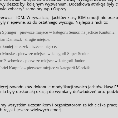
owy deszcz był kolejnym wyzwaniem. Dodatkową atrakcją były ćw
yło zobaczyć samoloty typu Osprey.
zerwca – IOM: W rywalizacji jachtów klasy IOM emocji nie brako
yły niepewne, aż do ostatniego wyścigu. Najlepsi z nich to:
n Springer - pierwsze miejsce w kategorii Senior, na jachcie Kantun 2.
lian Damaszk - drugie miejsce.
rtłomiej Jereczek - trzecie miejsce.
n Mroske - pierwsze miejsce w kategorii Super Senior.
or Pawłowicz - pierwsze miejsce w kategorii Junior.
briel Karpiuk – pierwsze miejsce w kategorii Młodzik.
ięcej zawodników dokonuje modyfikacji swoich jachtów klasy F5-
nia były doskonałą okazją do wymiany doświadczeń oraz podziw
emy wszystkim uczestnikom i organizatorom za ich ciężką pracę
h regat i jeszcze większych emocji!