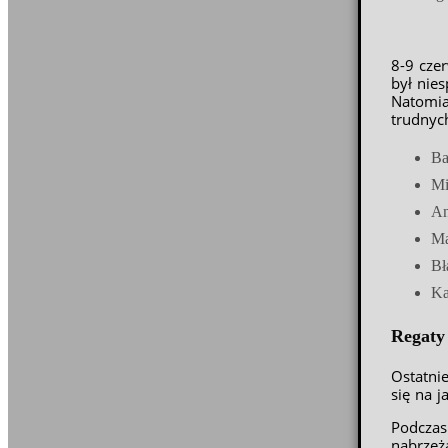
8-9 cze
był nies
Natomia
trudnyc
Ba
Mi
An
Ma
Bł
Ka
Regaty
Ostatni
się na j
Podczas
nabrzeż