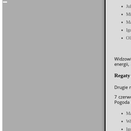
Hamburger Toggle Menu
Ju
Mi
Ma
Ig
Ol
Widzowi
energii
Regaty
Drugie 
7 czerw
Pogoda b
Ma
Wi
Ig