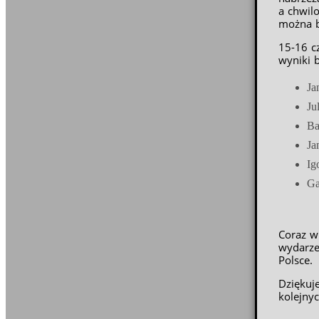
a chwil
można b
15-16 c
wyniki b
Ja
Ju
Ba
Ja
Ig
Ga
Coraz w
wydarze
Polsce.
Dziękuj
kolejnyc