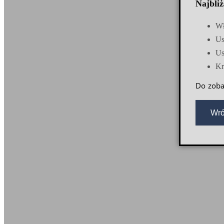
Najbliż
Wł
Us
Us
Kr
Do zoba
Wró