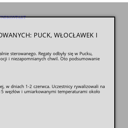
CNE
KONTAKT
OWANYCH: PUCK, WŁOCŁAWEK I
alnie sterowanego. Regaty odbyły się w Pucku,
mocji i niezapomnianych chwil. Oto podsumowanie
j, w dniach 1-2 czerwca. Uczestnicy rywalizowali na
12-15 węzłów i umiarkowanymi temperaturami około