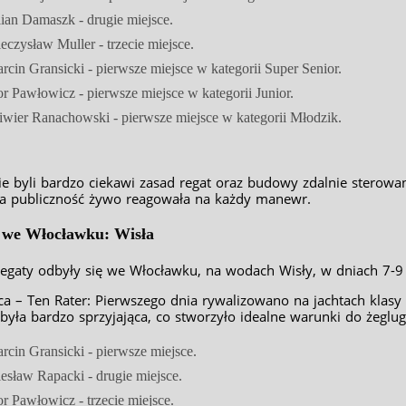
lian Damaszk - drugie miejsce.
eczysław Muller - trzecie miejsce.
rcin Gransicki - pierwsze miejsce w kategorii Super Senior.
or Pawłowicz - pierwsze miejsce w kategorii Junior.
iwier Ranachowski - pierwsze miejsce w kategorii Młodzik.
e byli bardzo ciekawi zasad regat oraz budowy zdalnie sterowa
, a publiczność żywo reagowała na każdy manewr.
 we Włocławku: Wisła
regaty odbyły się we Włocławku, na wodach Wisły, w dniach 7-9
ca – Ten Rater: Pierwszego dnia rywalizowano na jachtach klasy 
yła bardzo sprzyjająca, co stworzyło idealne warunki do żeglugi i
rcin Gransicki - pierwsze miejsce.
esław Rapacki - drugie miejsce.
or Pawłowicz - trzecie miejsce.