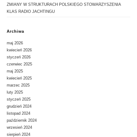
w
ZMIANY W STRUKTURACH POLSKIEGO STOWARZYSZENIA
KLAS RADIO JACHTINGU
a
n
i
Archiwa
u
maj 2026
i
kwiecień 2026
w
styczeń 2026
i
czerwiec 2025
maj 2025
d
kwiecień 2025
o
marzec 2025
k
luty 2025
a
styczeń 2025
grudzień 2024
c
listopad 2024
h
październik 2024
wrzesień 2024
sierpień 2024