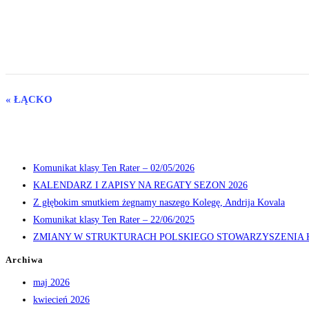
«
ŁĄCKO
Wydarzenie
Nawigacja
Komunikat klasy Ten Rater – 02/05/2026
KALENDARZ I ZAPISY NA REGATY SEZON 2026
Z głębokim smutkiem żegnamy naszego Kolegę, Andrija Kovala
Komunikat klasy Ten Rater – 22/06/2025
ZMIANY W STRUKTURACH POLSKIEGO STOWARZYSZENIA 
Archiwa
maj 2026
kwiecień 2026