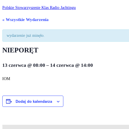
Koniec
Polskie Stowarzyszenie Klas Radio Jachtingu
treści
« Wszystkie Wydarzenia
wydarzenie już minęło.
NIEPORĘT
13 czerwca
@
08:00
–
14 czerwca
@
14:00
IOM
Dodaj do kalendarza